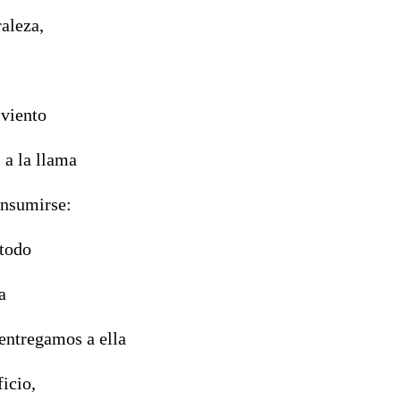
aleza,
 viento
 a la llama
onsumirse:
todo
a
entregamos a ella
icio,