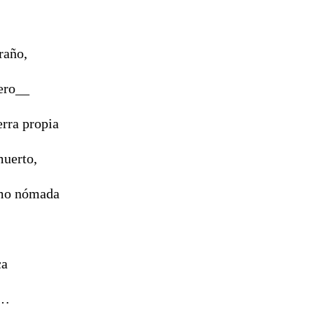
raño,
ro__
erra propia
muerto,
omo nómada
ca
o…