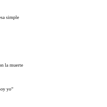
esa simple
on la muerte
 soy yo”