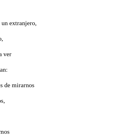
 un extranjero,
o,
a ver
ean:
s de mirarnos
s,
emos