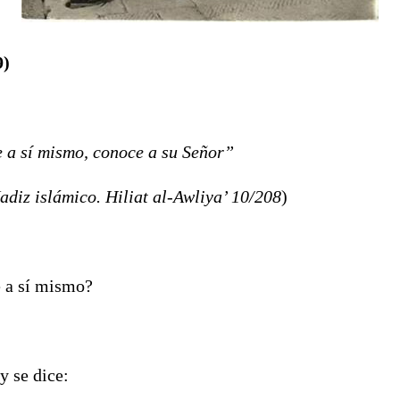
9)
 a sí mismo, conoce a su Señor”
ico. Hiliat al-Awliya’ 10/208
)
 a sí mismo?
se dice: