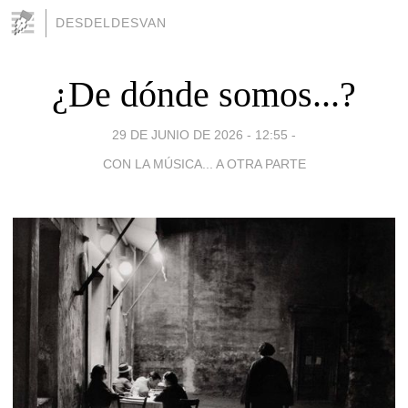
DESDELDESVAN
¿De dónde somos...?
29 DE JUNIO DE 2026 - 12:55
-
CON LA MÚSICA... A OTRA PARTE