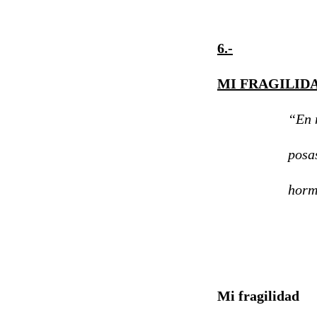
6.-
MI FRAGILID
“En mi pie
posas tu f
hormiga 
(Ángela S
Mi fragilidad