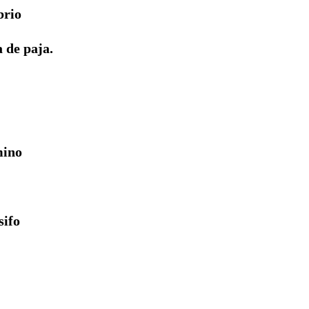
brio
 de paja.
mino
sifo