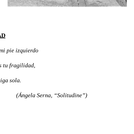
AD
 izquierdo
ragilidad,
sola.
erna, “Solitudine”)