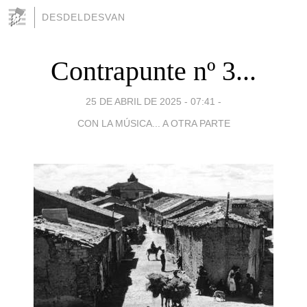
DESDELDESVAN
Contrapunte nº 3...
25 DE ABRIL DE 2025 - 07:41
-
CON LA MÚSICA... A OTRA PARTE