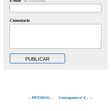
E-mail
No será mostrado.
Comentario
← PINTADAS...
Contrapunte nº 4... →