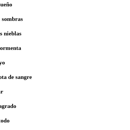
 sueño
s sombras
s nieblas
 tormenta
yo
ota de sangre
ar
sagrado
todo