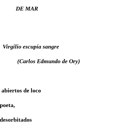
MAR
Virgilio escupía sangre
 Edmundo de Ory)
tos de loco
ta,
rbitados