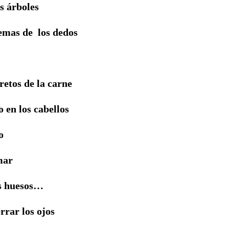
boles
yemas de los dedos
retos de la carne
o en los cabellos
o
mar
os huesos…
rrar los ojos