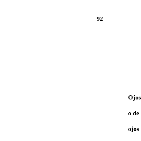
DE 
92
(Carlos
Ojos abier
o de poe
ojos deso