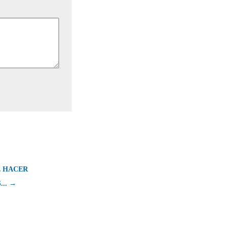
 HACER
.. →