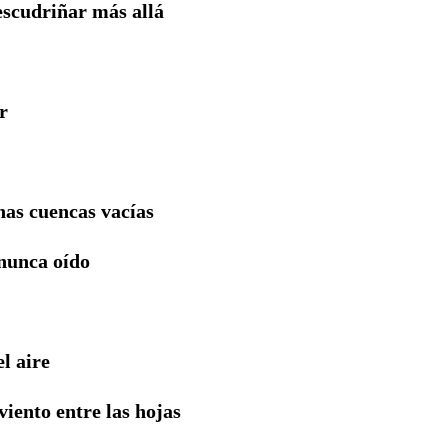
iñar más allá
r
encas vacías
 nunca oído
el aire
viento entre las hojas