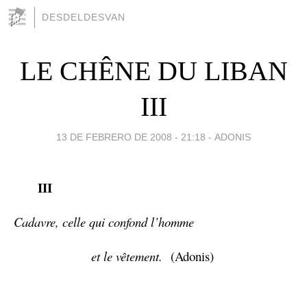
DESDELDESVAN
LE CHÊNE DU LIBAN
III
13 DE FEBRERO DE 2008 - 21:18
-
ADONIS
III
Cadavre, celle qui confond l’homme
et le vêtement.
(Adonis)