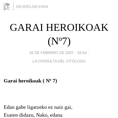
DESDELDESVAN
GARAI HEROIKOAK
(Nº7)
26 DE FEBRERO DE 2007 - 18:54
-
LA CONSULTA DEL CITÓLOGO
Garai heroikoak ( Nº 7)
Edan gabe ligatzeko ez naiz gai,
Esaten didazu, Nako, edana