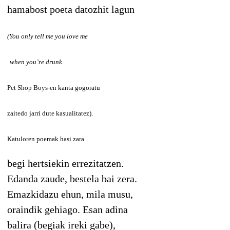
hamabost poeta datozhit lagun
(You only tell me you love me
when you’re drunk
Pet Shop Boys-en kanta gogoratu
zait
edo jarri dute kasualitatez).
Katuloren poemak hasi zara
begi hertsiekin errezitatzen.
Edanda zaude, bestela bai zera.
Emazkidazu ehun, mila musu,
oraindik gehiago. Esan adina
balira (begiak ireki gabe),