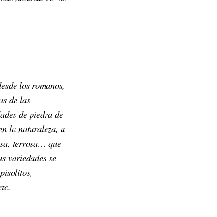
desde los romanos,
as de las
dades de piedra de
n la naturaleza, a
osa, terrosa… que
us variedades se
pisolitos,
etc.