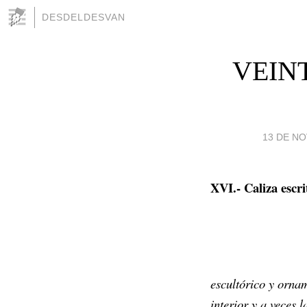
DESDELDESVAN
VEIN
13 DE NO
XVI.- Caliza escrit
Le 
escultórico y orna
interior y a veces 