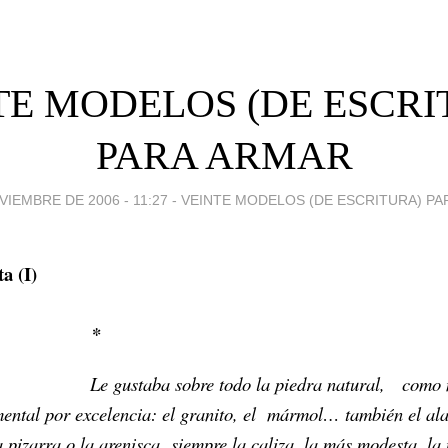
TE MODELOS (DE ESCRI
PARA ARMAR
VIEMBRE DE 2006 - 11:27
-
VEINTE MODELOS (DE ESCRITURA) PA
a (I)
*
gustaba sobre todo la piedra natural, como ma
mental por excelencia: el granito, el mármol… también el ala
la pizarra o la arenisca, siempre la caliza, la más modesta, l