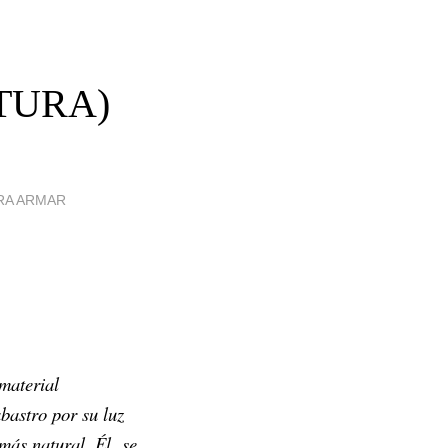
TURA)
RA ARMAR
terial
bastro por su luz
a más natural. Él se