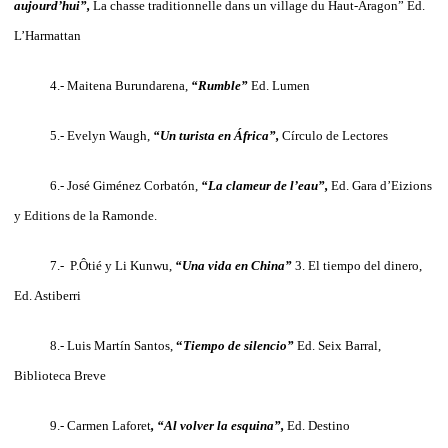
aujourd’hui”,
La chasse traditionnelle dans un village du Haut-Aragon” Ed.
L’Harmattan
4.- Maitena Burundarena,
“Rumble”
Ed. Lumen
5.- Evelyn Waugh,
“Un turista en África”,
Círculo de Lectores
6.- José Giménez Corbatón,
“La clameur de l’eau”,
Ed. Gara d’Eizions
y Editions de la Ramonde.
7.- P.Ôtié y Li Kunwu,
“Una vida en China”
3. El tiempo del dinero,
Ed. Astiberri
8.- Luis Martín Santos,
“
Tiempo de silencio”
Ed. Seix Barral,
Biblioteca Breve
9.- Carmen Laforet
, “Al volver la esquina”,
Ed. Destino