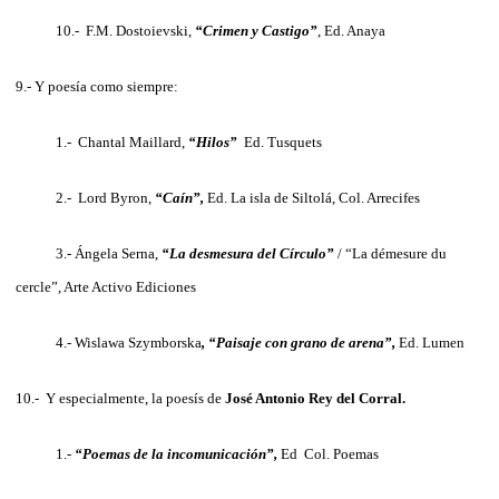
10.- F.M. Dostoievski,
“Crimen y Castigo”
, Ed. Anaya
9.- Y poesía como siempre:
1.- Chantal Maillard,
“Hilos”
Ed. Tusquets
2.- Lord Byron,
“Caín”,
Ed. La isla de Siltolá, Col. Arrecifes
3.- Ángela Serna,
“La desmesura del Círculo”
/ “La démesure du
cercle”, Arte Activo Ediciones
4.- Wislawa Szymborska
, “Paisaje con grano de arena”,
Ed. Lumen
10.- Y especialmente, la poesís de
José Antonio Rey del Corral.
1.-
“Poemas de la incomunicación”,
Ed Col. Poemas