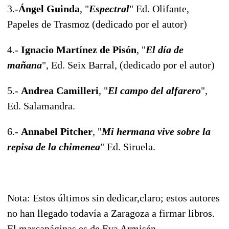
3.-
Ángel Guinda
, "
Espectral
" Ed. Olifante,
Papeles de Trasmoz (dedicado por el autor)
4.-
Ignacio Martínez de Pisón
, "
El día de
mañana
", Ed. Seix Barral, (dedicado por el autor)
5.-
Andrea Camilleri
, "
El campo del alfarero
",
Ed. Salamandra.
6.-
Annabel Pitcher
, "
Mi hermana vive sobre la
repisa de la chimenea
" Ed. Siruela.
Nota: Estos últimos sin dedicar,claro; estos autores
no han llegado todavía a Zaragoza a firmar libros.
El marcapáginas es de Eva Armisén.