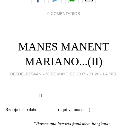
0 COMENTARIOS
MANES MANENT
MARIANO...(II)
DESDELDESVAN -
30 DE MAYO DE 2007 - 21:26
-
LA PIEL
II
Recojo tus palabras:
(aquí va una cita )
"
Parece una historia fantástica, borgiana: