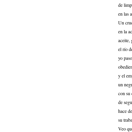
de limp
en las 
Un cruc
en la 
aceite,
el río 
yo pas
obedien
y el em
un negr
con su 
de segu
hace d
su trab
Veo qu