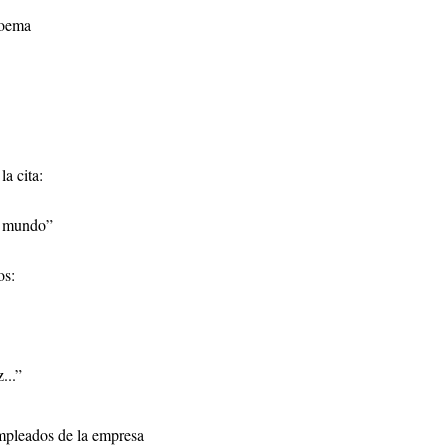
poema
a cita:
l mundo”
os:
...”
mpleados de la empresa