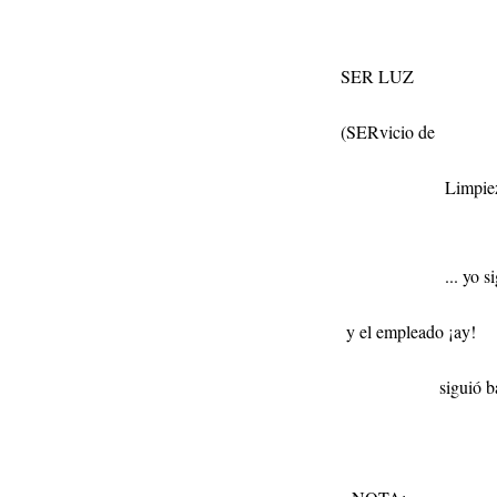
SER LUZ
(SERvicio de
Limpie
... yo 
y el empleado ¡ay!
siguió b