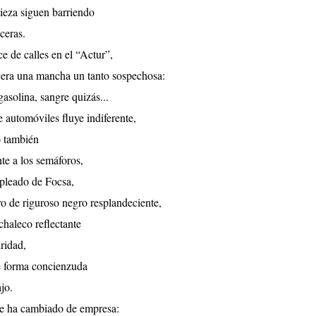
ieza siguen barriendo
aceras.
e de calles en el “Actur”,
acera una mancha
un tanto sospechosa:
 gasolina, sangre quizás...
de automóviles fluye indiferente,
o también
te a los semáforos,
pleado de Focsa,
o de riguroso negro resplandeciente,
chaleco reflectante
ridad,
e forma concienzuda
ajo.
e ha cambiado de empresa: