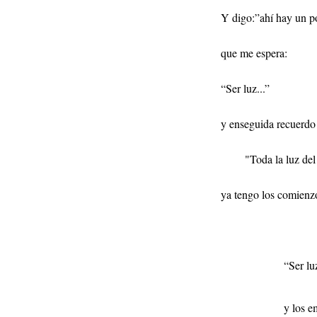
Y digo:”ahí hay un 
que me espera:
“Ser luz...”
y enseguida recuerdo l
"
Toda la luz de
ya tengo los comienz
“Ser luz
y los e