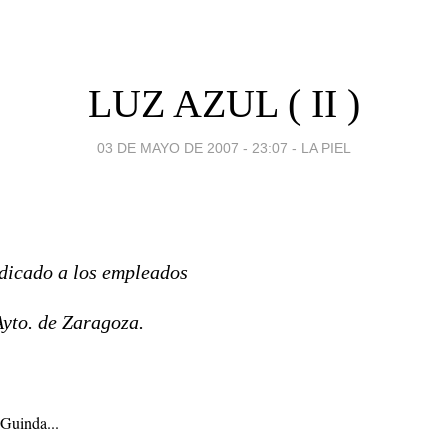
LUZ AZUL ( II )
03 DE MAYO DE 2007 - 23:07
-
LA PIEL
icado a los empleados
Ayto. de Zaragoza.
Guinda...