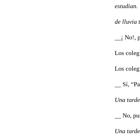
estudian
de lluvia 
__¡ No!, 
Los colegi
Los colegi
__ Sí, “Pa
Una tarde
__ No, pu
Una tarde