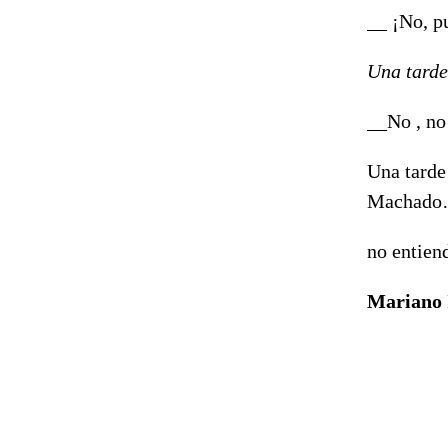
__ ¡No, p
Una tarde
__No , no
Una tarde 
Machado…
no entien
Mariano 