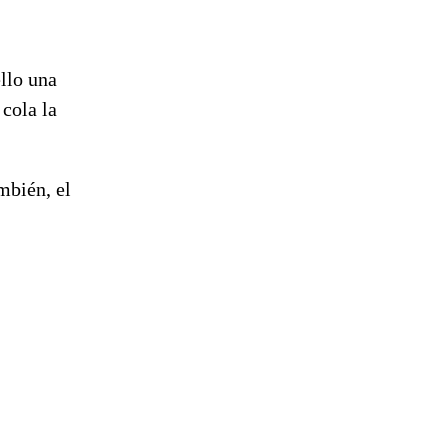
ello una
cola la
mbién, el