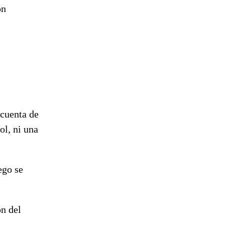
on
 cuenta de
ol, ni una
ego se
ón del