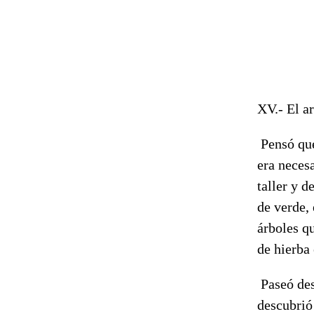
XV.- El ar
Pensó que
era neces
taller y d
de verde, 
árboles qu
de hierba 
Paseó des
descubrió