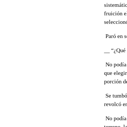
sistemátic
fruición e
seleccion
Paró en s
__ “¿Qué 
No podía 
que elegir
porción d
Se tumbó 
revolcó e
No podía 
terreno, l