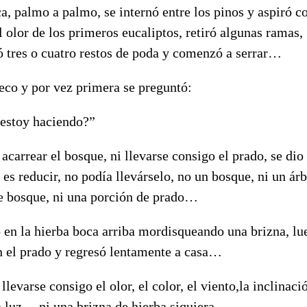
a, palmo a palmo, se internó entre los pinos y aspiró c
l olor de los primeros eucaliptos, retiró algunas ramas,
ó tres o cuatro restos de poda y comenzó a serrar…
eco y por vez primera se preguntó:
estoy haciendo?”
acarrear el bosque, ni llevarse consigo el prado, se dio
 es reducir, no podía llevárselo, no un bosque, ni un árb
e bosque, ni una porción de prado…
en la hierba boca arriba mordisqueando una brizna, lu
n el prado y regresó lentamente a casa…
llevarse consigo el olor, el color, el viento,la inclinaci
a luz… ni una brizna de hierba siquiera.