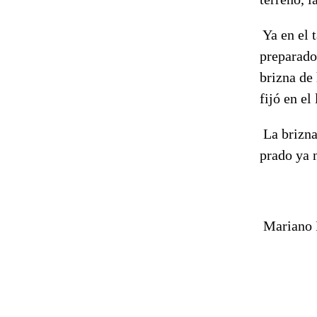
Ya en el 
preparado
brizna de
fijó en e
La brizna
prado ya n
Mariano 