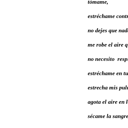
tómame,
estréchame contr
no dejes que nad
me robe el aire q
no necesito resp
estréchame en tu
estrecha mis pu
agota el aire en 
sécame la sangr