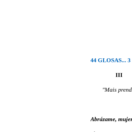
44 GLOSAS... 3
III
"Mais prends
Abrázame, mujer