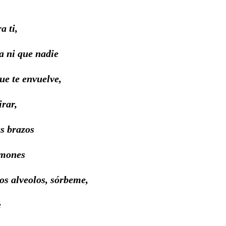
a ti,
a ni que nadie
ue te envuelve,
irar,
s brazos
lmones
los alveolos, sórbeme,
e