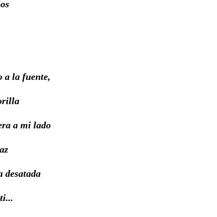
ios
 a la fuente,
rilla
era a mi lado
paz
a desatada
i...