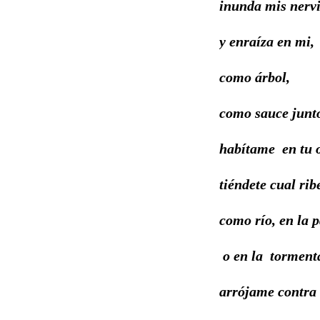
inunda mis nerv
y enraíza en mi,
como árbol,
como sauce junto
habítame en tu o
tiéndete cual rib
como río, en la 
o en la torment
arrójame contra t