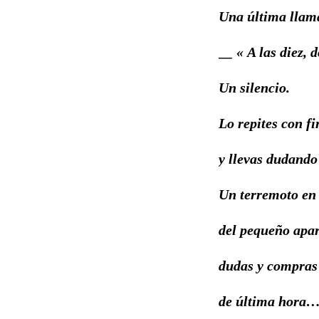
Una última llam
__ « A las diez,
Un silencio.
Lo repites con f
y llevas dudand
Un terremoto en
del pequeño apa
dudas y compras
de última hora