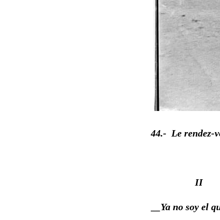
44.- Le rendez-
II
__Ya no soy el q