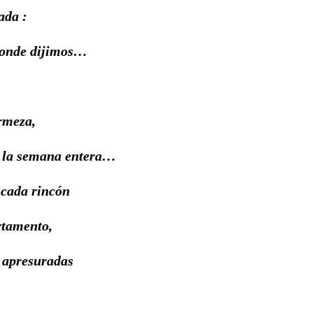
ada :
 donde dijimos…
irmeza,
o la semana entera…
 cada rincón
rtamento,
 apresuradas
…