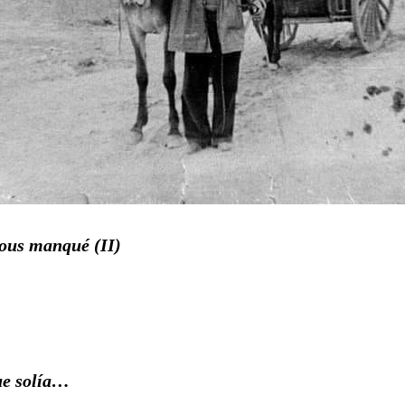
vous manqué (II)
ue solía…