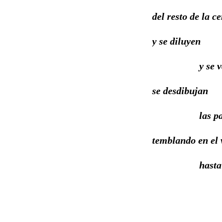
del resto de la c
y se diluyen
y se va
se desdibujan
las pala
temblando en el 
hasta desa