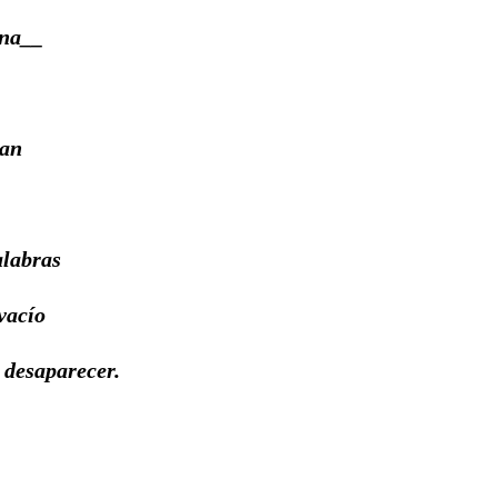
ena__
n
bras
vacío
parecer.