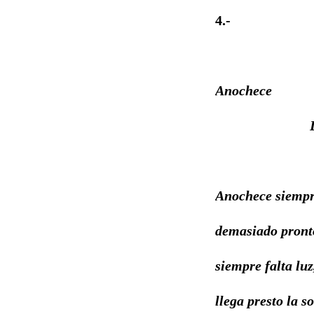
4.-
Anochece
Anochece siemp
demasiado pront
siempre falta luz
llega presto la 