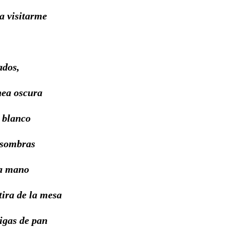
tarme
ados,
ínea oscura
n blanco
 sombras
mano
ira de la mesa
 de pan