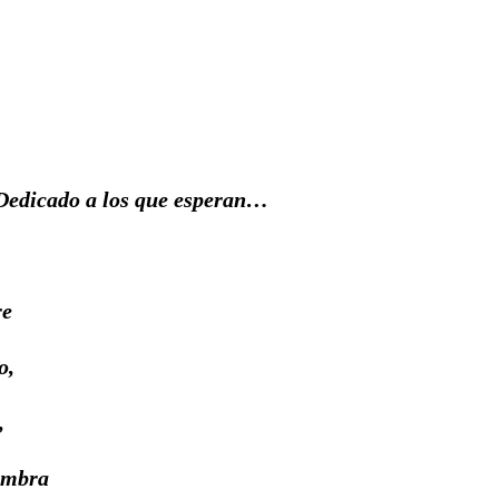
Dedicado a los que esperan…
re
o,
,
sombra