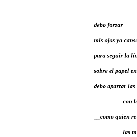
a visi
debo forzar
mis ojos ya cans
para seguir la l
sobre el papel e
debo apartar las
con la 
__como quien ret
las migas