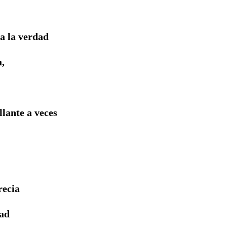
a la verdad
a,
llante a veces
recia
dad