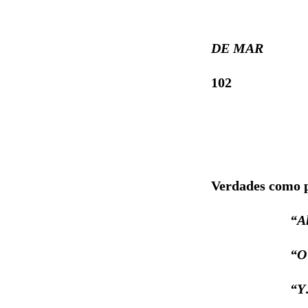
DE MAR
102
Verdades como 
“Al final un
“O poeta é
“Y… qué e