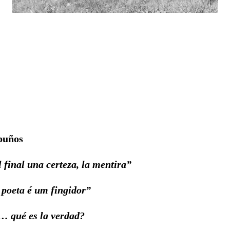
puños
a certeza, la mentira”
 um fingidor”
s la verdad?