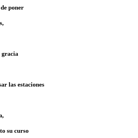
 de poner
s,
r gracia
sar las estaciones
a,
to su curso