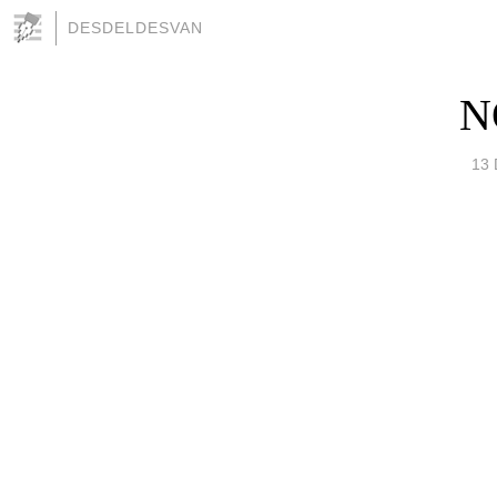
DESDELDESVAN
N
13 