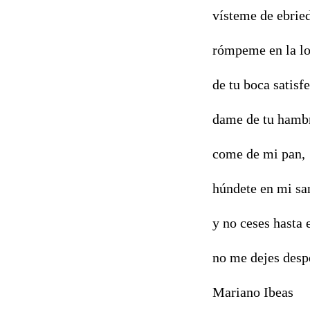
vísteme de ebrie
rómpeme en la l
de tu boca satisf
dame de tu hamb
come de mi pan,
húndete en mi sa
y no ceses hasta e
no me dejes despe
Mariano Ibeas