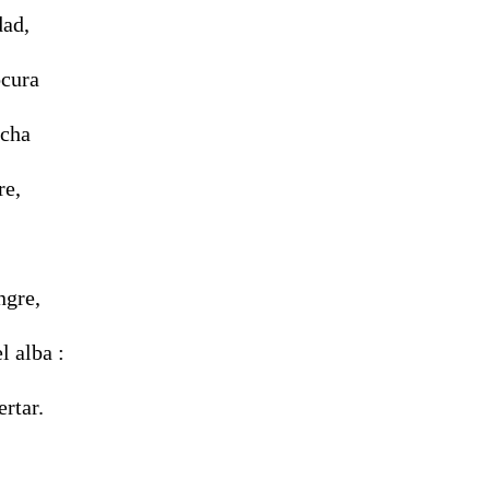
dad,
ocura
echa
re,
ngre,
l alba :
rtar.