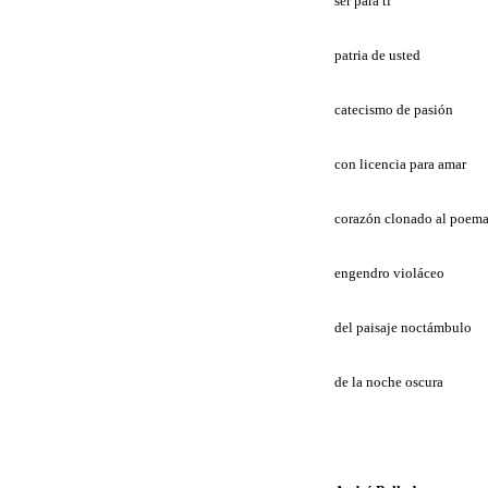
ser para ti
patria de usted
catecismo de pasión
con licencia para amar
corazón clonado al poem
engendro violáceo
del paisaje noctámbulo
de la noche oscura