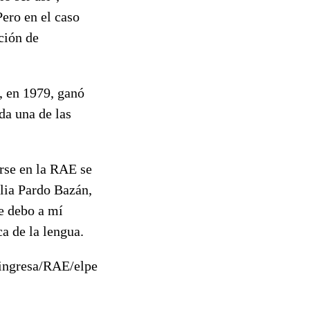
ero en el caso
ción de
, en 1979, ganó
da una de las
arse en la RAE se
ilia Pardo Bazán,
me debo a mí
ca de la lengua.
r/ingresa/RAE/elpepucul/20100128elpepucul_9/Tes