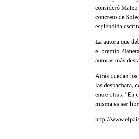
consideró Mateo 
concreto de Soled
espléndida escrit
La autora que deb
el premio Planet
autoras más desta
Atrás quedan los 
las despachara, 
entre otras. "En 
misma es ser libr
http://www.elpai