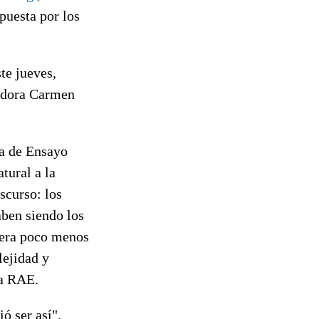
puesta por los
te jueves,
iadora Carmen
a de Ensayo
tural a la
scurso: los
aben siendo los
tiera poco menos
lejidad y
la RAE.
ó ser así",