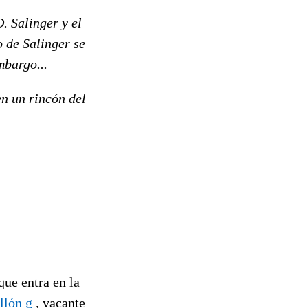
. Salinger y el
o de Salinger se
mbargo...
en un rincón del
que entra en la
llón g
, vacante