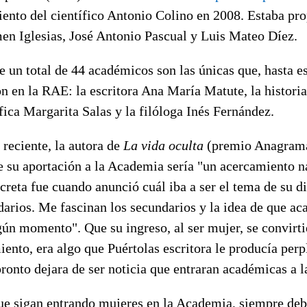
iento del científico Antonio Colino en 2008. Estaba pro
n Iglesias, José Antonio Pascual y Luis Mateo Díez.
 un total de 44 académicos son las únicas que, hasta es
ón en la RAE: la escritora Ana María Matute, la histor
tífica Margarita Salas y la filóloga Inés Fernández.
 reciente, la autora de
La vida oculta
(premio Anagram
 su aportación a la Academia sería "un acercamiento na
reta fue cuando anunció cuál iba a ser el tema de su di
arios. Me fascinan los secundarios y la idea de que ac
lgún momento". Que su ingreso, al ser mujer, se convir
ento, era algo que Puértolas escritora le producía perp
ronto dejara de ser noticia que entraran académicas a 
ue sigan entrando mujeres en la Academia, siempre debi