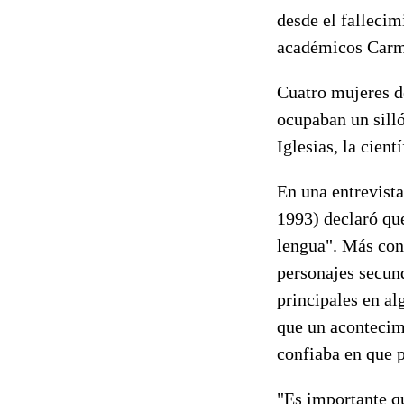
desde el fallecim
académicos Carme
Cuatro mujeres de
ocupaban un sill
Iglesias, la cien
En una entrevista
1993) declaró que
lengua". Más conc
personajes secund
principales en a
que un acontecimi
confiaba en que p
"Es importante q