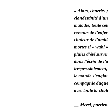
« Alors, charriés 
clandestinité d’un 
maladie, toute cet
revenus de l’enfer
chaleur de l’amit
mortes si « wabi »,
pluies d’été surve
dans l’écrin de l’
irrépressiblement
le monde s’englout
compagnie duquel 
avec toute la cha
__ Merci, parvien