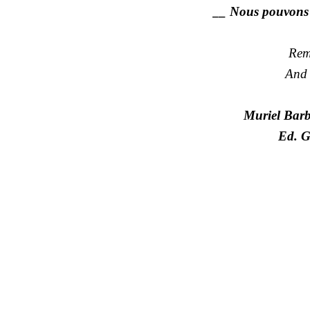
__ Nous pouvons ê
Rem
And 
Muriel Barb
Ed. G