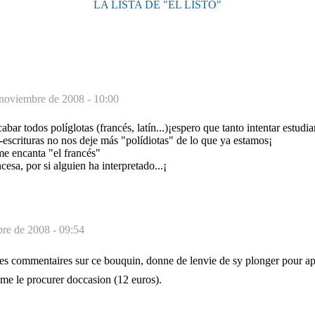
LA LISTA DE "EL LISTO"
noviembre de 2008 - 10:00
ar todos políglotas (francés, latín...)¡espero que tanto intentar estudia
escrituras no nos deje más "polídiotas" de lo que ya estamos¡
e encanta "el francés"
cesa, por si alguien ha interpretado...¡
re de 2008 - 09:54
es commentaires sur ce bouquin, donne de lenvie de sy plonger pour ap
 me le procurer doccasion (12 euros).