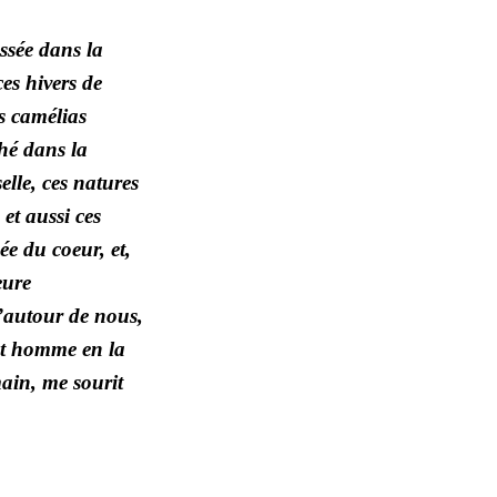
assée dans la
ces hivers de
es camélias
thé dans la
lle, ces natures
 et aussi ces
ée du coeur, et,
eure
u’autour de nous,
cet homme en la
ain, me sourit