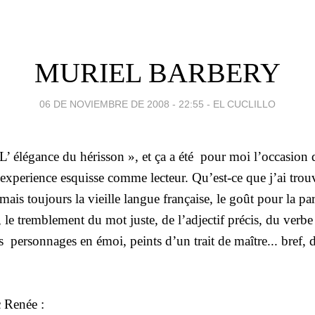
MURIEL BARBERY
06 DE NOVIEMBRE DE 2008 - 22:55
-
EL CUCLILLO
 L’ élégance du hérisson », et ça a été
pour moi l’occasion 
 experience esquisse comme lecteur. Qu’est-ce que j’ai tro
is toujours la vieille langue française, le goût pour la par
, le tremblement du mot juste, de l’adjectif précis, du verbe
es
personnages en émoi, peints d’un trait de maître... bref, 
c Renée :