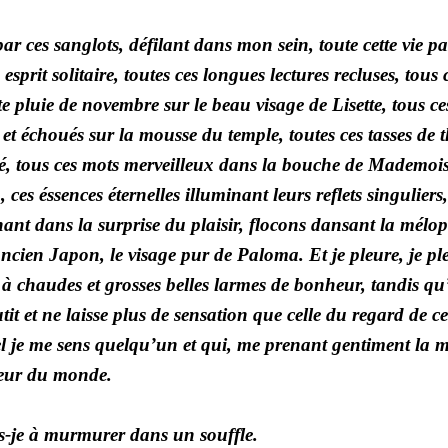
par ces sanglots, défilant dans mon sein, toute
cette vie p
esprit solitaire, toutes ces longues lectures recluses, tous 
te pluie de novembre sur le beau visage de Lisette, tous c
 et échoués sur la mousse du temple, toutes ces tasses de 
ié, tous ces mots merveilleux dans la bouche de Mademoise
 ces éssences éternelles illuminant leurs reflets singuliers,
nant dans la surprise du plaisir, flocons dansant la mélop
ancien Japon, le visage pur de Paloma. Et je pleure, je pl
, à chaudes et grosses belles larmes de bonheur, tandis q
it et ne laisse plus de sensation que celle du regard de 
je me sens quelqu’un et qui, me prenant gentiment la m
leur du monde.
s-je à murmurer dans un souffle.