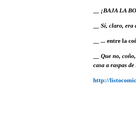
__ ¡BAJA LA B
__ Sí, claro, era
__ ...
entre la co
__ Que no, coño, 
casa a raspas de
http://listocomi