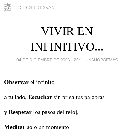
DESDELDESVAN
VIVIR EN
INFINITIVO...
04 DE DICIEMBRE DE 2006 - 20:11
-
NANOPOEMAS
Observar
el infinito
a tu lado,
Escuchar
sin prisa tus palabras
y
Respetar
los pasos del reloj,
Meditar
sólo un momento