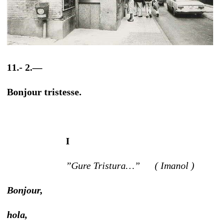
11.- 2.—
Bonjour tristesse.
I
”Gure Tristura…” ( Imanol )
Bonjour,
hola,