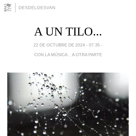
DESDELDESVAN
A UN TILO...
22 DE OCTUBRE DE 2024 - 07:35
-
CON LA MÚSICA... A OTRA PARTE