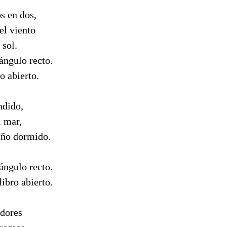
s en dos,
el viento
 sol.
ángulo recto.
o abierto.
ndido,
 mar,
niño dormido.
ángulo recto.
ibro abierto.
adores