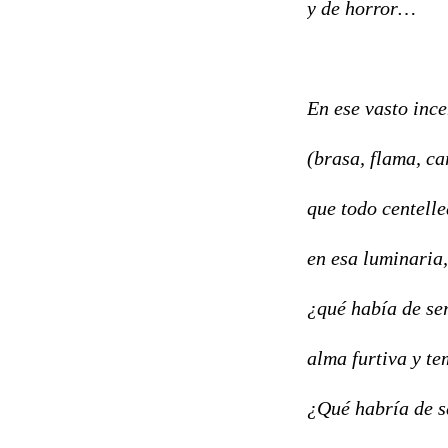
y de horror…
En ese vasto inc
(brasa, flama, ca
que todo centell
en esa luminaria,
¿qué había de ser
alma furtiva y t
¿Qué habría de s