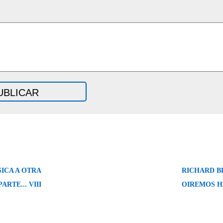
ICA A OTRA
RICHARD BL
PARTE... VIII
OIREMOS 