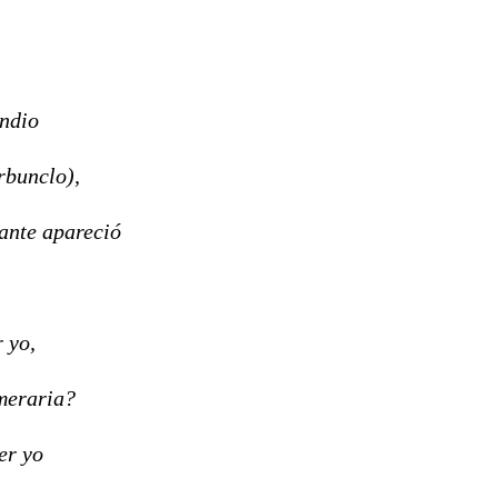
endio
rbunclo),
eante apareció
 yo,
emeraria?
er yo