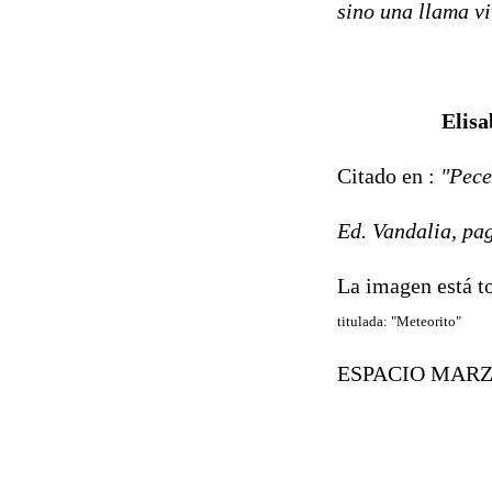
sino una llama v
Elis
Citado en :
"Pece
Ed. Vandalia, pa
La imagen está t
titulada: "Meteorito"
ESPACIO MARZA