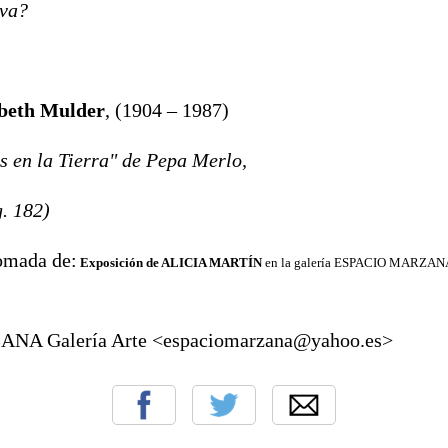
iva?
abeth Mulder
, (1904 – 1987)
s en la Tierra" de Pepa Merlo,
g. 182)
omada de:
Exposición de ALICIA MARTÍN
en la galería ESPACIO MARZANA 
NA Galería Arte
<espaciomarzana@yahoo.es>