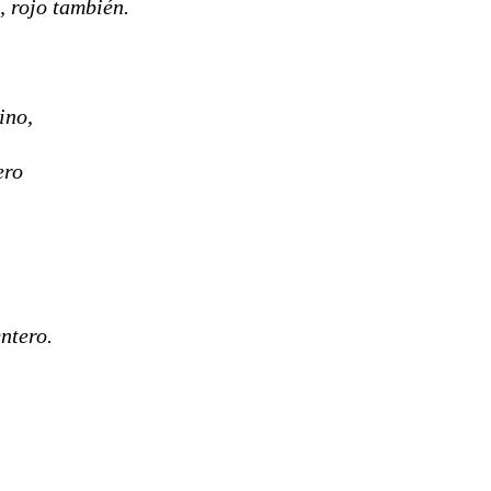
, rojo también.
ino,
ero
ntero.