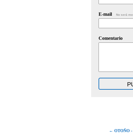
E-mail
No será mo
Comentario
← OTOÑO -