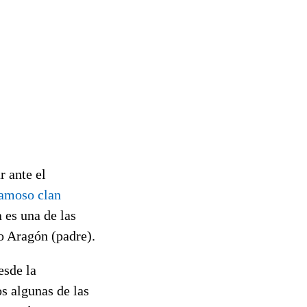
r ante el
famoso clan
 es una de las
o Aragón (padre).
esde la
os algunas de las