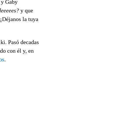
ó y Gaby
deeeees?
y que
 ¡Déjanos la tuya
iki. Pasó decadas
do con él y, en
os
.