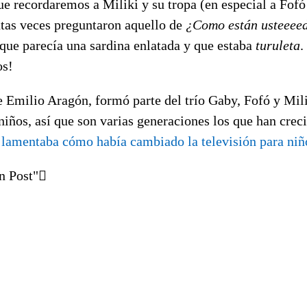
ue recordaremos a Miliki y su tropa (en especial a Fof
ntas veces preguntaron aquello de
¿Como están usteeee
 que parecía una sardina enlatada y que estaba
turuleta
.
os!
e Emilio Aragón, formó parte del trío Gaby, Fofó y Mil
 niños, así que son varias generaciones los que han creci
,
lamentaba cómo había cambiado la televisión para niñ
n Post"
