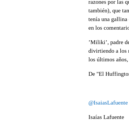
razones por las q
también), que ta
tenía una gallina
en los comentari
’Miliki’, padre d
divirtiendo a los
los últimos años
De "El Huffingto
@IsaiasLafuente
Isaías Lafuente