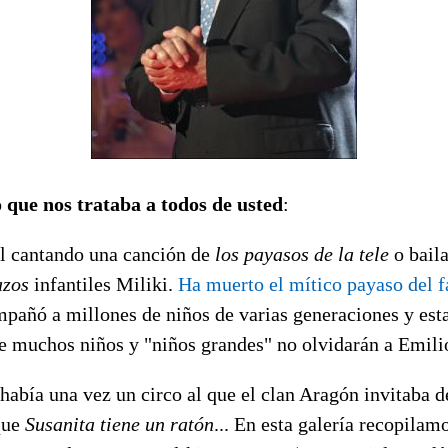
o que nos trataba a todos de usted
:
el cantando una canción de
los payasos de la tele
o baila
zos
infantiles Miliki.
Ha muerto el mítico payaso del 
pañó a millones de niños de varias generaciones y esta
ue muchos niños y "niños grandes" no olvidarán a Emili
había una vez un circo al que el clan Aragón invitaba d
rque
Susanita tiene un ratón
... En esta galería recopilam