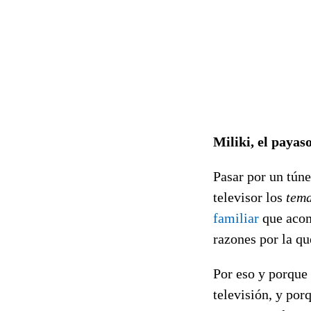
Miliki, el payas
Pasar por un tún
televisor los
tema
familiar
que acom
razones por la q
Por eso y porque 
televisión, y po