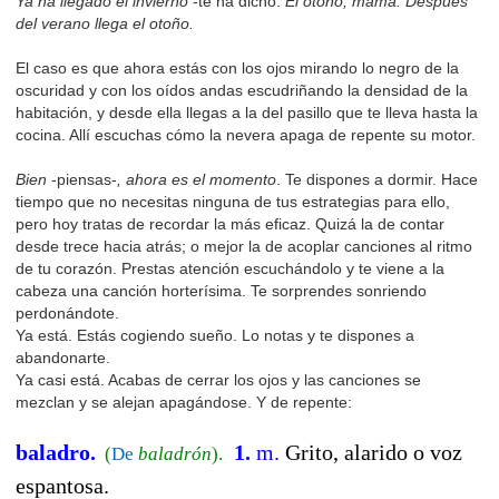
Ya ha llegado el invierno
-te ha dicho.
El otoño, mamá. Después
del verano llega el otoño.
El caso es que ahora estás con los ojos mirando lo negro de la
oscuridad y con los oídos andas escudriñando la densidad de la
habitación, y desde ella llegas a la del pasillo que te lleva hasta la
cocina. Allí escuchas cómo la nevera apaga de repente su motor.
Bien
-piensas-
, ahora es el momento
. Te dispones a dormir. Hace
tiempo que no necesitas ninguna de tus estrategias para ello,
pero hoy tratas de recordar la más eficaz. Quizá la de contar
desde trece hacia atrás; o mejor la de acoplar canciones al ritmo
de tu corazón. Prestas atención escuchándolo y te viene a la
cabeza una canción horterísima. Te sorprendes sonriendo
perdonándote.
Ya está. Estás cogiendo sueño. Lo notas y te dispones a
abandonarte.
Ya casi está. Acabas de cerrar los ojos y las canciones se
mezclan y se alejan apagándose. Y de repente:
baladro
.
1.
m.
Grito, alarido o voz
(
De
baladrón
).
espantosa.