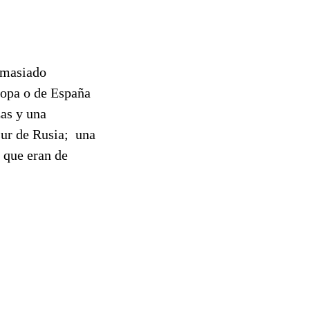
demasiado
uropa o de España
zas y una
sur de Rusia; una
n que eran de