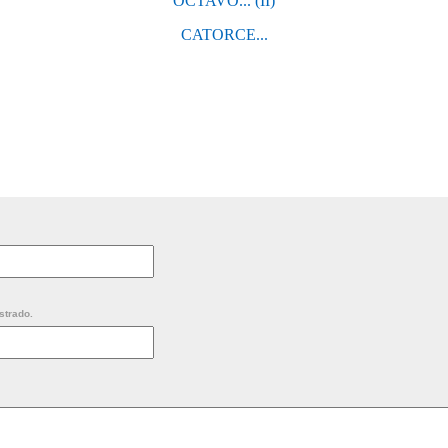
OCTAVO... (II)
CATORCE...
strado.