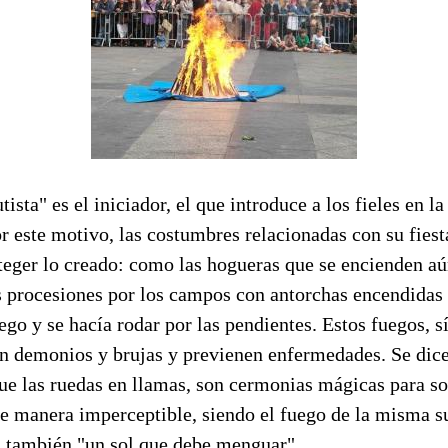
tista" es el iniciador, el que introduce a los fieles en l
or este motivo, las costumbres relacionadas con su fies
oteger lo creado: como las hogueras que se encienden a
as procesiones por los campos con antorchas encendidas 
ego y se hacía rodar por las pendientes. Estos fuegos, s
san demonios y brujas y previenen enfermedades. Se dic
ue las ruedas en llamas, son cermonias mágicas para so
de manera imperceptible, siendo el fuego de la misma s
es también "un sol que debe menguar".