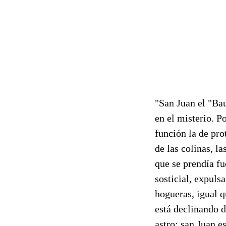
"San Juan el "Bau
en el misterio. P
función la de pr
de las colinas, l
que se prendía fu
sosticial, expul
hogueras, igual q
está declinando 
astro; san Juan 