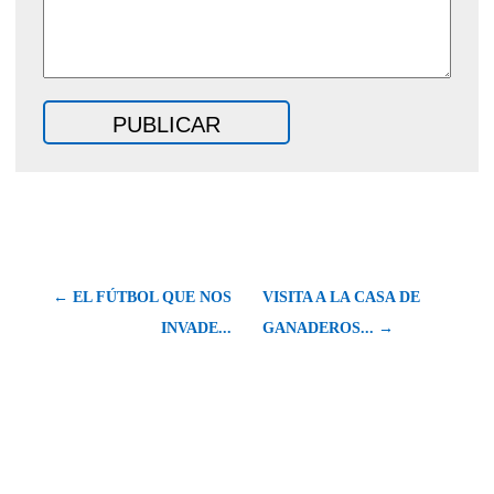
← EL FÚTBOL QUE NOS
VISITA A LA CASA DE
INVADE...
GANADEROS... →