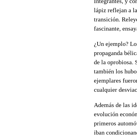
Integrantes, y co
lápiz reflejan a l
transición. Reley
fascinante, ensay
¿Un ejemplo? Los
propaganda bélica
de la oprobiosa. 
también los hubo
ejemplares fueron
cualquier desviac
Además de las ide
evolución económi
primeros automóv
iban condicionand