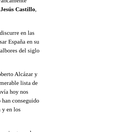
francamente
r
Jesús Castillo
,
discurre en las
esar España en su
 albores del siglo
oberto Alcázar y
merable lista de
avía hoy nos
Lo han conseguido
 y en los