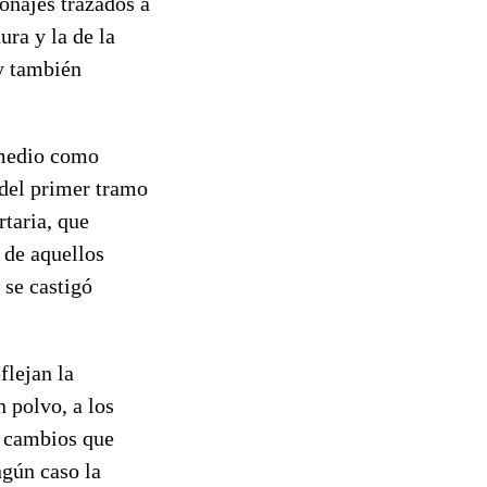
onajes trazados a
ura y la de la
 y también
 medio como
 del primer tramo
rtaria, que
 de aquellos
 se castigó
flejan la
n polvo, a los
y cambios que
ngún caso la