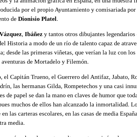
eos y la animación gráfica en España, en una muestra 
producida por el propio Ayuntamiento y comisariada po
ento de
Dionisio Platel
.
Vázquez
,
Ibáñez
y tantos otros dibujantes legendarios 
del Historia a modo de un río de talento capaz de atrav
ia; desde las primeras viñetas, que verían la luz con los
s aventuras de Mortadelo y Filemón.
, el Capitán Trueno, el Guerrero del Antifaz, Jabato, R
edrín, las hermanas Gilda, Rompetechos y una casi innu
oes de papel se dan la mano en claves de humor que tod
, pues muchos de ellos han alcanzado la inmortalidad. 
 en las carteras escolares, en las casas de media España
tra media.