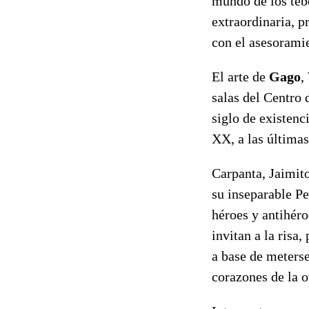
mundo de los teb
extraordinaria, 
con el asesorami
El arte de
Gago
,
salas del Centro 
siglo de existenc
XX, a las última
Carpanta, Jaimito
su inseparable P
héroes y antihér
invitan a la risa
a base de meterse
corazones de la o