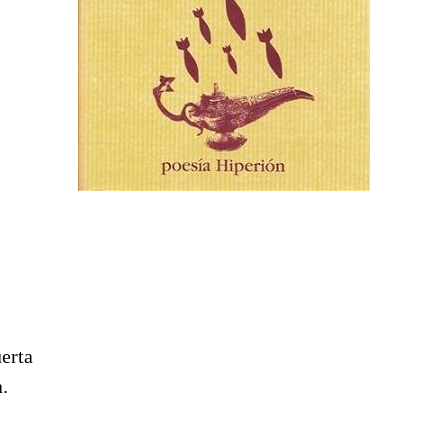
erta
a.
,