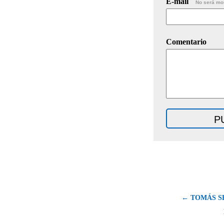
E-mail
No será mo
Comentario
← TOMÁS SE