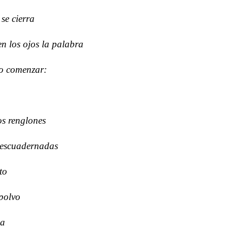
se cierra
en los ojos la palabra
o comenzar:
los renglones
descuadernadas
to
 polvo
za