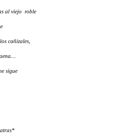
s al viejo roble
te
los cañizales,
 faena…
me sigue
 atras*