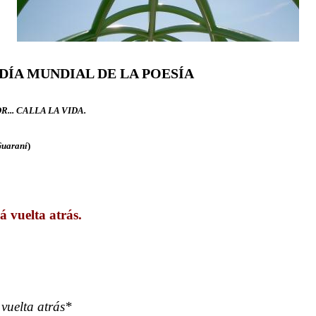
 DÍA MUNDIAL DE LA POESÍA
R... CALLA LA VIDA.
Guaraní
)
rá vuelta atrás.
elta atrás*