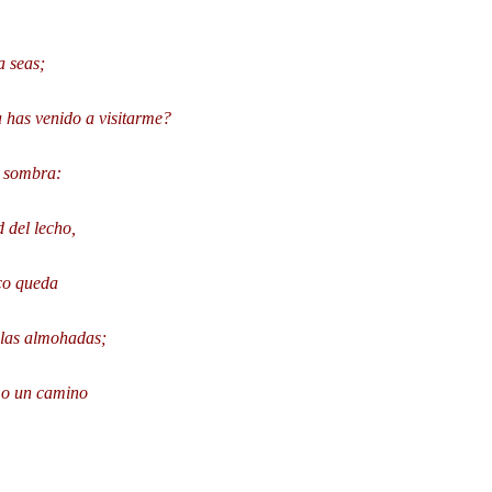
a seas;
a has venido a visitarme?
a sombra:
 del lecho,
eco queda
n las almohadas;
mo un camino