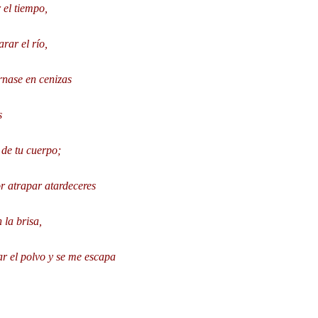
r el tiempo,
rar el río,
rnase en cenizas
s
o de tu cuerpo;
or atrapar atardeceres
 la brisa,
ar el polvo y se me escapa