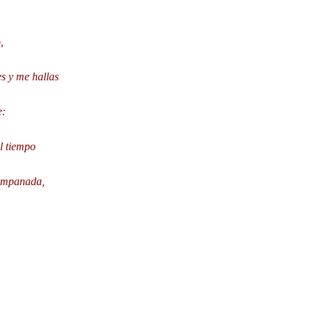
,
es y me hallas
e:
l tiempo
campanada,