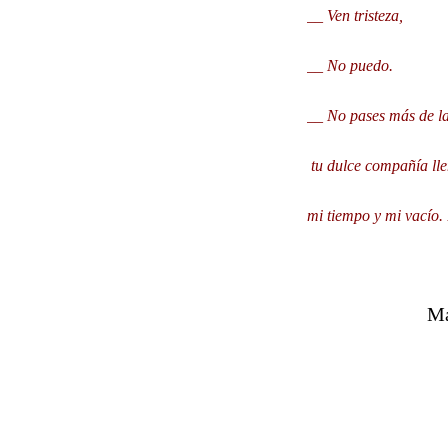
__ Ven tristeza,
__ No puedo.
__ No pases más de l
tu dulce compañía ll
mi tiempo y mi vacío. 
Mariano