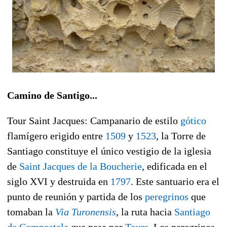
Camino de Santigo...
Tour Saint Jacques: Campanario de estilo
gótico
flamígero erigido entre
1509
y
1523
, la Torre de
Santiago constituye el único vestigio de la iglesia
de
Saint Jacques de la Boucherie
, edificada en el
siglo XVI y destruida en
1797
. Este santuario era el
punto de reunión y partida de los
peregrinos
que
tomaban la
Via Turonensis
, la ruta hacia
Santiago
de Compostela
que pasa por
Tours
. Los peregrinos