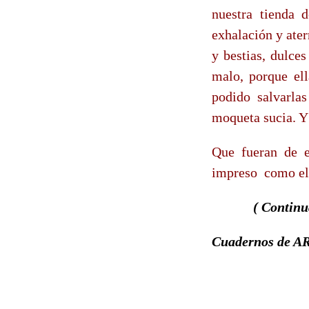
nuestra tienda 
exhalación y ater
y bestias, dulce
malo, porque el
podido salvarla
moqueta sucia. Y 
Que fueran de es
impreso
como el
( Continu
Cuadernos de A