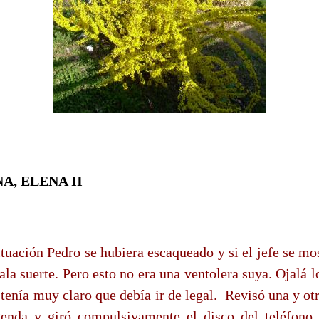
, ELENA II
ituación Pedro se hubiera escaqueado y si el jefe se m
a suerte. Pero esto no era una ventolera suya. Ojalá l
enía muy claro que debía ir de legal.
Revisó una y ot
genda y giró compulsivamente el disco del teléfono