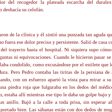
ior del recogedor la plateada escarcha del duralex
lo deshacía su celofán.
ron de la clínica y él sintió una punzada tan aguda qu
no fuera ese dolor preciso y persistente. Salió de casa
 del trayecto hasta el hospital. Ni siquiera supo cómo 
guntas ni equivocaciones. Cuando le hicieron pasar se 
blaba condolido, como excusándose por el estilete que l
ura. Pero Pedro contaba las tiritas de la persiana de 
uando, con un esfuerzo apartó la vista para mirar a su 
 una piedra roja que fulguraba en los dedos del médic
o, estaba allí mientras ese tipo le daba un golpe bajo y
un anillo. Bajó a la calle a toda prisa, sin esperar al
portado bien. Las sábanas están con dos dedos de mug