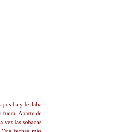
osqueaba y le daba
o fuera. Aparte de
ra vez las sobadas
. Qué fechas más