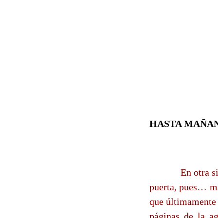
HASTA MAÑANA
En otra s
puerta, pues… mal
que últimamente t
páginas de la a