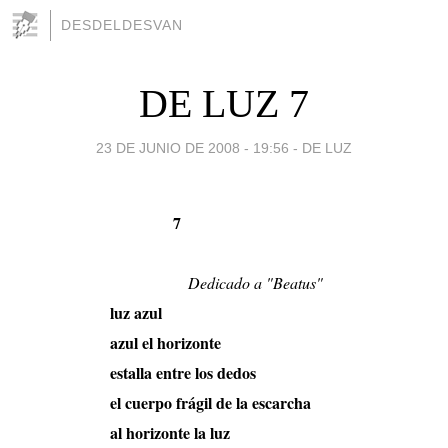
DESDELDESVAN
DE LUZ 7
23 DE JUNIO DE 2008 - 19:56
-
DE LUZ
7
Dedicado a "Beatus"
luz azul
azul el horizonte
estalla entre los dedos
el cuerpo frágil de la escarcha
al horizonte la luz