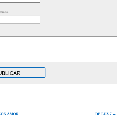
strado.
CON AMOR...
DE LUZ 7 →