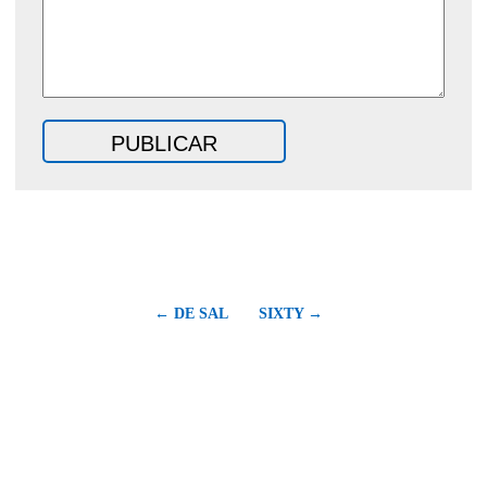
← DE SAL
SIXTY →