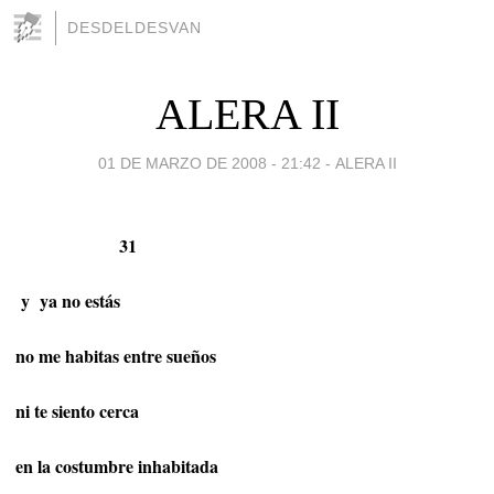
DESDELDESVAN
ALERA II
01 DE MARZO DE 2008 - 21:42
-
ALERA II
31
y
ya no estás
no me habitas entre sueños
ni te siento cerca
en la costumbre inhabitada