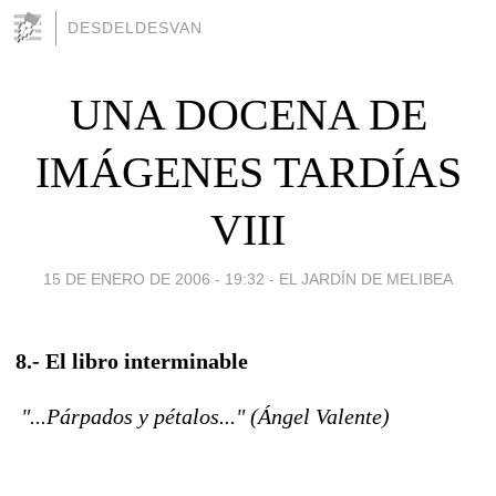
DESDELDESVAN
UNA DOCENA DE
IMÁGENES TARDÍAS
VIII
15 DE ENERO DE 2006 - 19:32
-
EL JARDÍN DE MELIBEA
8.- El libro interminable
"...Párpados y pétalos..." (Ángel Valente)