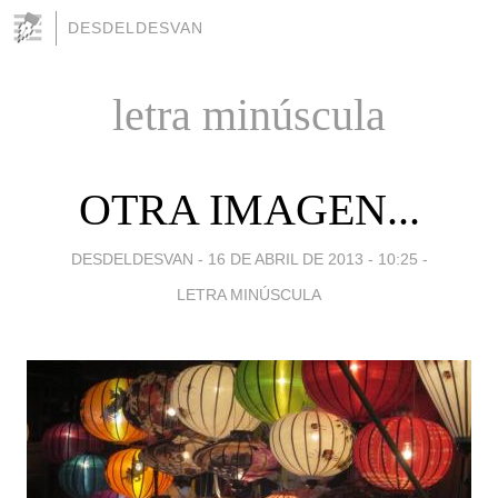
DESDELDESVAN
letra minúscula
OTRA IMAGEN...
DESDELDESVAN -
16 DE ABRIL DE 2013 - 10:25
-
LETRA MINÚSCULA