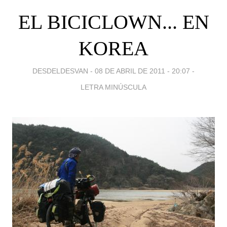
EL BICICLOWN... EN
KOREA
DESDELDESVAN -
08 DE ABRIL DE 2011 - 20:07
-
LETRA MINÚSCULA