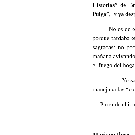
Historias” de Br
Pulga”,
y ya des
No es de e
porque tardaba e
sagradas: no pod
mañana avivando 
el fuego del hoga
Yo sa
manejaba las “cob
__ Porra de chico
Mariano Ibeas