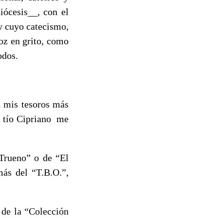
iócesis__, con el
y cuyo catecismo,
oz en grito, como
odos.
n mis tesoros más
 tío Cipriano
me
Trueno” o de “El
más del “T.B.O.”,
 de la “Colección