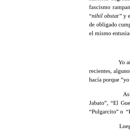
fascismo rampant
“
nihil obstat”
y e
de obligado cump
el mismo entusias
Yo a
recientes, algun
hacía porque ”yo
As
Jabato”, “El Gue
“Pulgarcito” o
“
Lueg