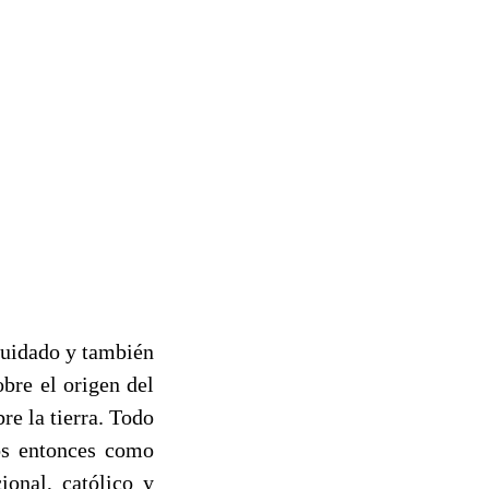
 cuidado y también
bre el origen del
re la tierra. Todo
mos entonces como
ional, católico y