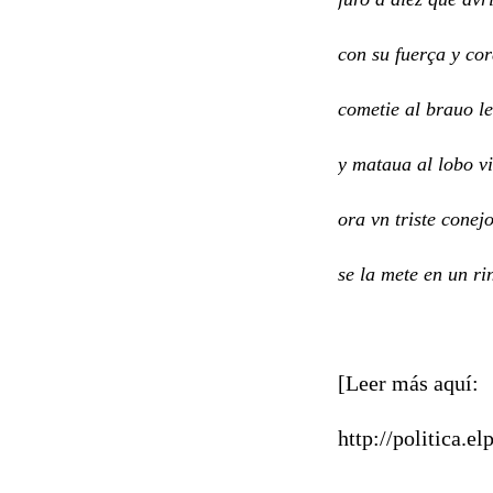
con su fuerça y co
cometie al brauo l
y mataua al lobo vi
ora vn triste conej
se la mete en un ri
[Leer más aquí:
http://politica.