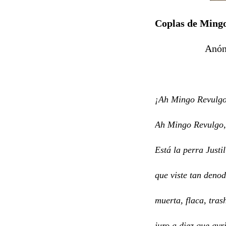
Coplas de Ming
Anónimo (
¡Ah Mingo Revulgo
Ah Mingo Revulgo,
Está la perra Justil
que viste tan deno
muerta, flaca, tras
juro a diez que avr