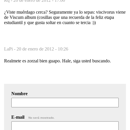
Rq -
20 de enero de 2012 - 17:00
¿Viste muérdago cerca? Seguramente ya lo sepas: viscivorus viene
de Viscum album (cosillas que una recuerda de la feliz etapa
estudiantil y que gusta soltar en cuanto se tercia :))
LaPi -
20 de enero de 2012 - 10:26
Realmete es zorzal bien guapo. Hale, siga usted buscando.
Nombre
E-mail
No será mostrado.