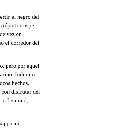
rtir el negro del
l. Aúpa Gorospe,
 de vez en
o el corredor del
o, pero por aquel
arino. Indurain
pocos hechos.
 con disfrutar del
ico, Lemond,
iappucci,