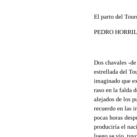
El parto del Tou
PEDRO HORRILL
Dos chavales -de
estrellada del To
imaginado que exi
raso en la falda 
alejados de los 
recuerdo en las i
pocas horas despu
produciría el nac
luego se vio, tuv