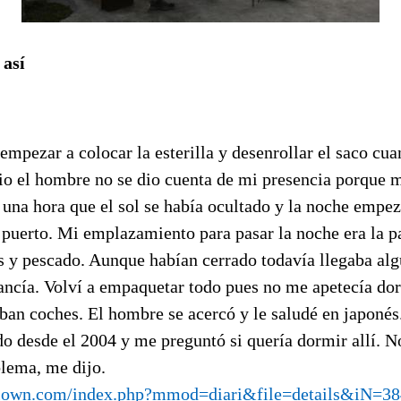
 así
empezar a colocar la esterilla y desenrollar el saco cu
io el hombre no se dio cuenta de mi presencia porque m
 una hora que el sol se había ocultado y la noche empez
 puerto. Mi emplazamiento para pasar la noche era la pa
s y pescado. Aunque habían cerrado todavía llegaba al
ancía. Volví a empaquetar todo pues no me apetecía dorm
aban coches. El hombre se acercó y le saludé en japonés
do desde el 2004 y me preguntó si quería dormir allí. 
blema, me dijo.
clown.com/index.php?mmod=diari&file=details&iN=38