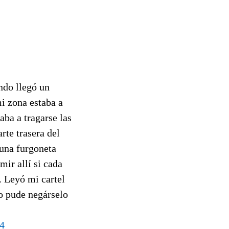
ando llegó un
i zona estaba a
aba a tragarse las
rte trasera del
guna furgoneta
ir allí si cada
. Leyó mi cartel
No pude negárselo
4